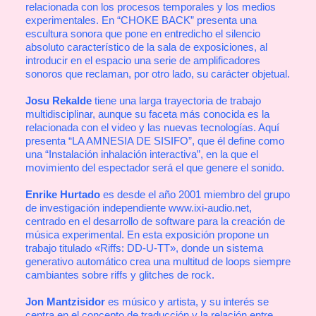
relacionada con los procesos temporales y los medios
experimentales. En “CHOKE BACK” presenta una
escultura sonora que pone en entredicho el silencio
absoluto característico de la sala de exposiciones, al
introducir en el espacio una serie de amplificadores
sonoros que reclaman, por otro lado, su carácter objetual.
Josu Rekalde
tiene una larga trayectoria de trabajo
multidisciplinar, aunque su faceta más conocida es la
relacionada con el video y las nuevas tecnologías. Aquí
presenta “LA AMNESIA DE SISIFO”, que él define como
una “Instalación inhalación interactiva”, en la que el
movimiento del espectador será el que genere el sonido.
Enrike Hurtado
es desde el año 2001 miembro del grupo
de investigación independiente www.ixi-audio.net,
centrado en el desarrollo de software para la creación de
música experimental. En esta exposición propone un
trabajo titulado «Riffs: DD-U-TT», donde un sistema
generativo automático crea una multitud de loops siempre
cambiantes sobre riffs y glitches de rock.
Jon Mantzisidor
es músico y artista, y su interés se
centra en el concepto de traducción y la relación entre